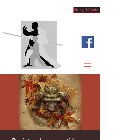
Obtenga Más Información
Spivey Karate/Tai Chi
Join our
community on
Facebook